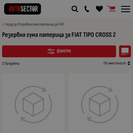
Назад до Резервна гума патерица за FIAT
Резервна гума патерица за FIAT TIPO CROSS 2
ФИЛТРИ
По уместност
2 Продукта