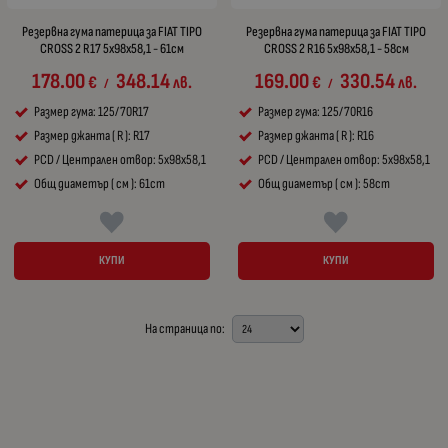
Резервна гума патерица за FIAT TIPO
Резервна гума патерица за FIAT TIPO
CROSS 2 R17 5x98x58,1 - 61см
CROSS 2 R16 5x98x58,1 - 58см
178.00
348.14
169.00
330.54
€
лв.
€
лв.
/
/
Размер гума: 125/70R17
Размер гума: 125/70R16
Размер джанта ( R ): R17
Размер джанта ( R ): R16
PCD / Централен отвор: 5x98x58,1
PCD / Централен отвор: 5x98x58,1
Общ диаметър ( см ): 61cm
Общ диаметър ( см ): 58cm
КУПИ
КУПИ
На страница по: