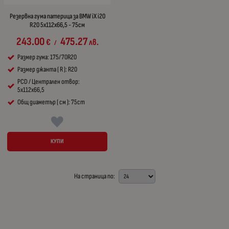
Резервна гума патерица за BMW iX i20
R20 5x112x66,5 - 75см
243.00
475.27
€
лв.
/
Размер гума: 175/70R20
Размер джанта ( R ): R20
PCD / Централен отвор:
5x112x66,5
Общ диаметър ( см ): 75cm
КУПИ
На страница по: