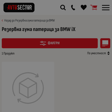
Назад до Резервна гума патерица за BMW
Резервна гума патерица за BMW iX
ФИЛТРИ
По уместност
1 Продукт