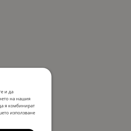
е и да
нето на нашия
 да я комбинират
ашето използване