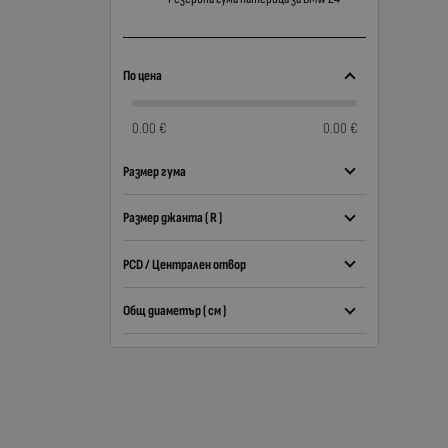
По цена
0.00 €
0.00 €
Размер гума
Размер джанта ( R )
PCD / Централен отвор
Общ диаметър ( см )