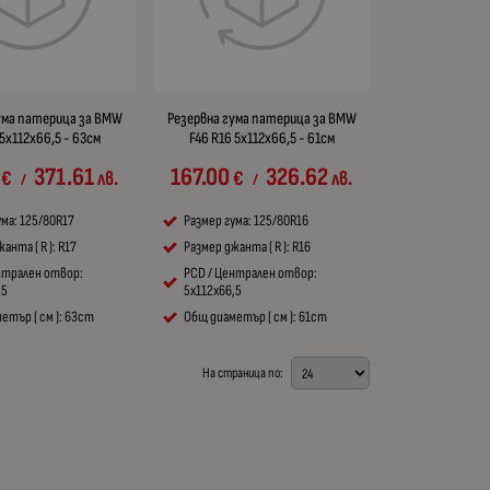
ума патерица за BMW
Резервна гума патерица за BMW
 5x112x66,5 - 63см
F46 R16 5x112x66,5 - 61см
371.61
167.00
326.62
€
лв.
€
лв.
/
/
ума: 125/80R17
Размер гума: 125/80R16
анта ( R ): R17
Размер джанта ( R ): R16
нтрален отвор:
PCD / Централен отвор:
,5
5x112x66,5
етър ( см ): 63cm
Общ диаметър ( см ): 61cm
На страница по: