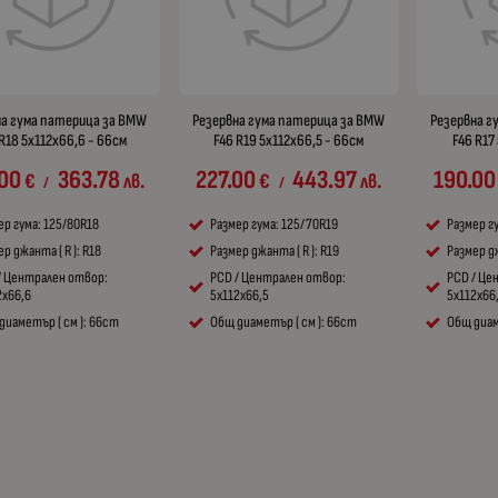
на гума патерица за BMW
Резервна гума патерица за BMW
Резервна г
R18 5x112x66,6 - 66см
F46 R19 5x112x66,5 - 66см
F46 R17
00
363.78
227.00
443.97
190.00
€
лв.
€
лв.
/
/
ер гума: 125/80R18
Размер гума: 125/70R19
Размер г
р джанта ( R ): R18
Размер джанта ( R ): R19
Размер дж
/ Централен отвор:
PCD / Централен отвор:
PCD / Це
2x66,6
5x112x66,5
5x112x66
диаметър ( см ): 66cm
Общ диаметър ( см ): 66cm
Общ диам