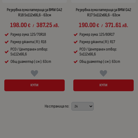
Резервна гума патерица за BMW G42
Резервна гума патерица за BMW G42
R18 5x112x66,6 - 63см
R17 5x112x66,6 - 63см
198.00
387.25
190.00
371.61
€
лв.
€
лв.
/
/
Размер гума: 125/70R18
Размер гума: 125/80R17
Размер джанта ( R ): R18
Размер джанта ( R ): R17
PCD / Централен отвор:
PCD / Централен отвор:
5x112x66,6
5x112x66,6
Общ диаметър ( см ): 63cm
Общ диаметър ( см ): 63cm
КУПИ
КУПИ
На страница по: