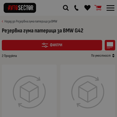
Назад до Резервна гума патерица за BMW
Резервна гума патерица за BMW G42
ФИЛТРИ
По уместност
2 Продукта