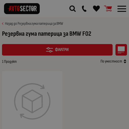
Назад до Резервна гума патерица за BMW
Резервна гума патерица за BMW F02
ФИЛТРИ
По уместност
1 Продукт