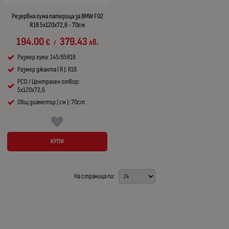
Резервна гума патерица за BMW F02
R18 5x120x72,6 - 70см
194.00
379.43
€
лв.
/
Размер гума: 145/85R18
Размер джанта ( R ): R18
PCD / Централен отвор:
5x120x72,6
Общ диаметър ( см ): 70cm
КУПИ
На страница по: