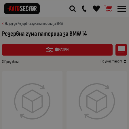
Назад до Резервна гума патерица за BMW
Резервна гума патерица за BMW i4
ФИЛТРИ
По уместност
3 Продукта