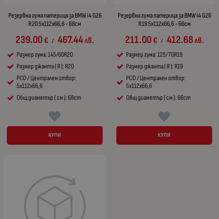
Резервна гума патерица за BMW i4 G26
Резервна гума патерица за BMW i4 G26
R20 5x112x66,6 - 68см
R19 5x112x66,6 - 66см
239.00
467.44
211.00
412.68
€
лв.
€
лв.
/
/
Размер гума: 145/60R20
Размер гума: 125/70R19
Размер джанта ( R ): R20
Размер джанта ( R ): R19
PCD / Централен отвор:
PCD / Централен отвор:
5x112x66,6
5x112x66,6
Общ диаметър ( см ): 68cm
Общ диаметър ( см ): 66cm
КУПИ
КУПИ