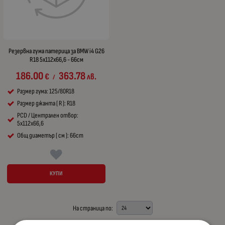
Резервна гума патерица за BMW i4 G26
R18 5x112x66,6 - 66см
186.00
363.78
€
лв.
/
Размер гума: 125/80R18
Размер джанта ( R ): R18
PCD / Централен отвор:
5x112x66,6
Общ диаметър ( см ): 66cm
КУПИ
На страница по: