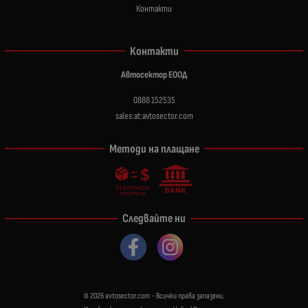
Контакти
Контакти
Автосектор ЕООД
0888 152535
sales:at:avtosector.com
Методи на плащане
Следвайте ни
© 2026
avtosector.com
- Всички права запазени.