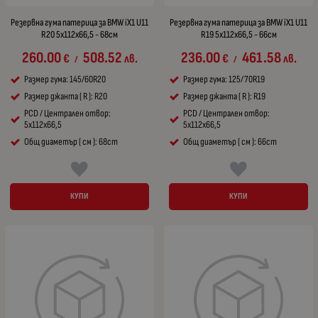
Резервна гума патерица за BMW iX1 U11
Резервна гума патерица за BMW iX1 U11
R20 5x112x66,5 - 68см
R19 5x112x66,5 - 66см
260.00
508.52
236.00
461.58
€
лв.
€
лв.
/
/
Размер гума: 145/60R20
Размер гума: 125/70R19
Размер джанта ( R ): R20
Размер джанта ( R ): R19
PCD / Централен отвор:
PCD / Централен отвор:
5x112x66,5
5x112x66,5
Общ диаметър ( см ): 68cm
Общ диаметър ( см ): 66cm
КУПИ
КУПИ