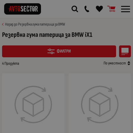
Назад до Резервна гума патерица за BMW
Резервна гума патерица за BMW iX1
ФИЛТРИ
По уместност
4 Продукта