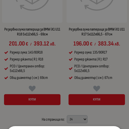
Резервна гума патерица за BMW iX1 U11
Резервна гума патерица за BMW iX1 U11
R18 5x112x66,5 - 69см
R17 5x112x66,5 - 67см
201.00
393.12
196.00
383.34
€
лв.
€
лв.
/
/
Размер гума: 145/80R18
Размер гума: 135/90R17
Размер джанта ( R ): R18
Размер джанта ( R ): R17
PCD / Централен отвор:
PCD / Централен отвор:
5x112x66,5
5x112x66,5
Общ диаметър ( см ): 69cm
Общ диаметър ( см ): 67cm
КУПИ
КУПИ
На страница по: