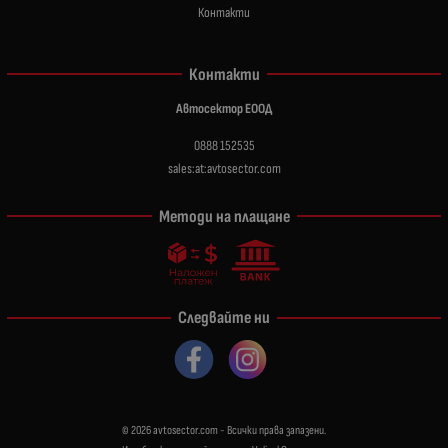
Контакти
Контакти
Автосектор ЕООД
0888 152535
sales:at:avtosector.com
Методи на плащане
Следвайте ни
© 2026
avtosector.com
- Всички права запазени.