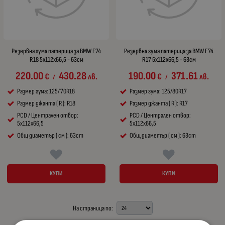
Резервна гума патерица за BMW F74
Резервна гума патерица за BMW F74
R18 5x112x66,5 - 63см
R17 5x112x66,5 - 63см
220.00
430.28
190.00
371.61
€
лв.
€
лв.
/
/
Размер гума: 125/70R18
Размер гума: 125/80R17
Размер джанта ( R ): R18
Размер джанта ( R ): R17
PCD / Централен отвор:
PCD / Централен отвор:
5x112x66,5
5x112x66,5
Общ диаметър ( см ): 63cm
Общ диаметър ( см ): 63cm
КУПИ
КУПИ
На страница по: