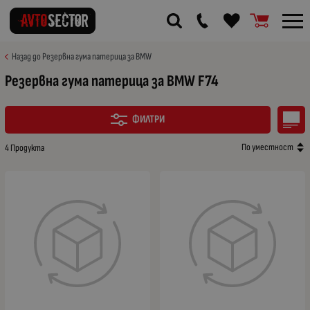
Назад до Резервна гума патерица за BMW
Резервна гума патерица за BMW F74
ФИЛТРИ
По уместност
4 Продукта