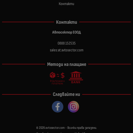
Контакти
Контакти
Автосектор ЕООД
0888 152535
sales:at:avtosector.com
Методи на плащане
Следвайте ни
© 2026
avtosector.com
- Всички права запазени.