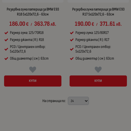
Резервна гума патерица за BMW E93
Резервна гума патерица за BMW E93
R18 5x120x72,6 - 63см
R17 5x120x72,6 - 63см
186.00
363.78
190.00
371.61
€
лв.
€
лв.
/
/
Размер гума: 125/70R18
Размер гума: 125/80R17
Размер джанта ( R ): R18
Размер джанта ( R ): R17
PCD / Централен отвор:
PCD / Централен отвор:
5x120x72,6
5x120x72,6
Общ диаметър ( см ): 63cm
Общ диаметър ( см ): 63cm
КУПИ
КУПИ
На страница по: