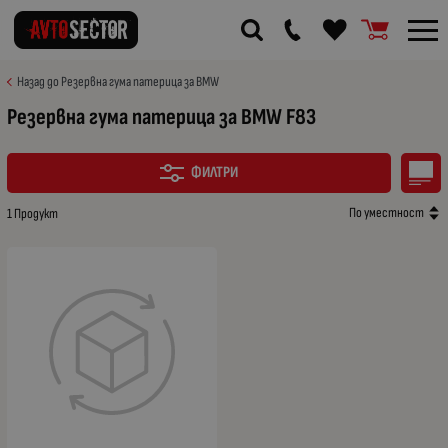
Назад до Резервна гума патерица за BMW
Резервна гума патерица за BMW F83
ФИЛТРИ
По уместност
1 Продукт