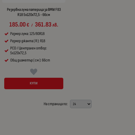
Резервна гума патерица за BMW F83
R18 5x120x72,5 - 66см
185.00
361.83
€
лв.
/
Размер гума: 125/80R18
Размер джанта ( R ): R18
PCD / Централен отвор:
5x120x72,5
Общ диаметър ( см ): 66cm
КУПИ
На страница по: