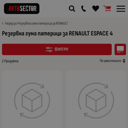
Назад до Резервна гума патерица за RENAULT
Резервна гума патерица за RENAULT ESPACE 4
ФИЛТРИ
По уместност
2 Продукта