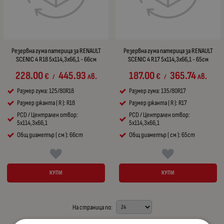
Резервна гума патерица за RENAULT
Резервна гума патерица за RENAULT
SCENIC 4 R18 5x114,3x66,1 - 66см
SCENIC 4 R17 5x114,3x66,1 - 65см
228.00
445.93
187.00
365.74
€
лв.
€
лв.
/
/
Размер гума: 125/80R18
Размер гума: 135/80R17
Размер джанта ( R ): R18
Размер джанта ( R ): R17
PCD / Централен отвор:
PCD / Централен отвор:
5x114,3x66,1
5x114,3x66,1
Общ диаметър ( см ): 66cm
Общ диаметър ( см ): 65cm
КУПИ
КУПИ
На страница по: