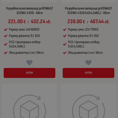
Резервна гума патерица за RENAULT
Резервна гума патерица за RENAULT
SCENIC 4 R20 - 68см
SCENIC 4 R19 5x114,3x66,1 - 66см
221.00
432.24
239.00
467.44
€
лв.
€
лв.
/
/
Размер гума: 145/60R20
Размер гума: 125/70R19
Размер джанта ( R ): R20
Размер джанта ( R ): R19
PCD / Централен отвор:
PCD / Централен отвор:
5x114,3x66,1
5x114,3x66,1
Общ диаметър ( см ): 68cm
Общ диаметър ( см ): 66cm
КУПИ
КУПИ