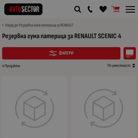
Назад до Резервна гума патерица за RENAULT
Резервна гума патерица за RENAULT SCENIC 4
ФИЛТРИ
По уместност
4 Продукта