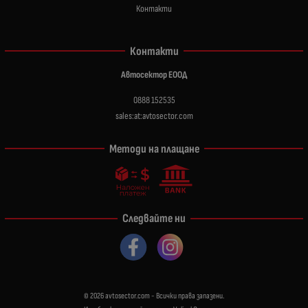
Контакти
Контакти
Автосектор ЕООД
0888 152535
sales:at:avtosector.com
Методи на плащане
Следвайте ни
© 2026
avtosector.com
- Всички права запазени.