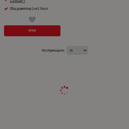
4x100x60,1
Общ диаметър ( см ): 54cm
КУПИ
На страница по: