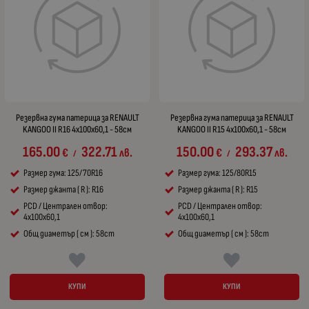
Резервна гума патерица за RENAULT
Резервна гума патерица за RENAULT
KANGOO II R16 4x100x60,1 - 58см
KANGOO II R15 4x100x60,1 - 58см
165.00
322.71
150.00
293.37
€
лв.
€
лв.
/
/
Размер гума: 125/70R16
Размер гума: 125/80R15
Размер джанта ( R ): R16
Размер джанта ( R ): R15
PCD / Централен отвор:
PCD / Централен отвор:
4x100x60,1
4x100x60,1
Общ диаметър ( см ): 58cm
Общ диаметър ( см ): 58cm
КУПИ
КУПИ