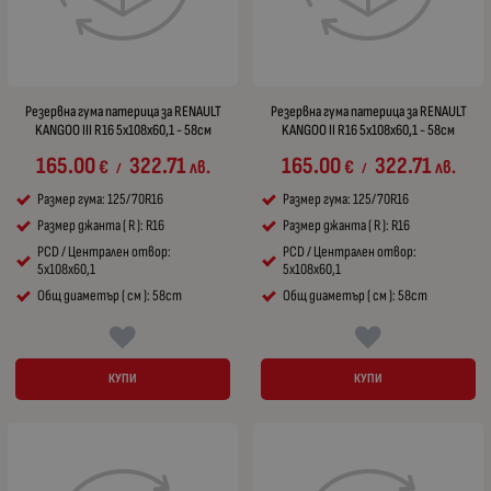
Резервна гума патерица за RENAULT
Резервна гума патерица за RENAULT
KANGOO III R16 5x108x60,1 - 58см
KANGOO II R16 5x108x60,1 - 58см
165.00
322.71
165.00
322.71
€
лв.
€
лв.
/
/
Размер гума: 125/70R16
Размер гума: 125/70R16
Размер джанта ( R ): R16
Размер джанта ( R ): R16
PCD / Централен отвор:
PCD / Централен отвор:
5x108x60,1
5x108x60,1
Общ диаметър ( см ): 58cm
Общ диаметър ( см ): 58cm
КУПИ
КУПИ