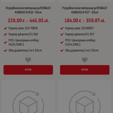
Резервна гума патерица за RENAULT
Резервна гума патерица за RENAULT
KANGOO III R18 - 63см
KANGOO III R17 - 63см
228.00
445.93
184.00
359.87
€
лв.
€
лв.
/
/
Размер гума: 125/70R18
Размер гума: 125/80R17
Размер джанта ( R ): R18
Размер джанта ( R ): R17
PCD / Централен отвор:
PCD / Централен отвор:
5x114,3x66,1
5x114,3x66,1
Общ диаметър ( см ): 63cm
Общ диаметър ( см ): 63cm
КУПИ
КУПИ