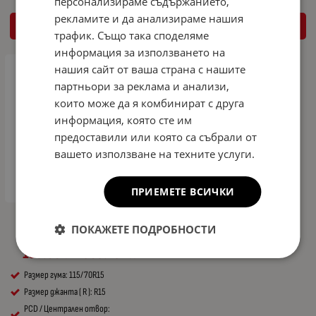
персонализираме съдържанието,
рекламите и да анализираме нашия
КУПИ
КУПИ
трафик. Също така споделяме
информация за използването на
нашия сайт от ваша страна с нашите
партньори за реклама и анализи,
които може да я комбинират с друга
информация, която сте им
предоставили или която са събрали от
вашето използване на техните услуги.
ПРИЕМЕТЕ ВСИЧКИ
Резервна гума патерица за RENAULT
ПОКАЖЕТЕ ПОДРОБНОСТИ
KANGOO I R15 4x100x60,1 - 54см
155.00
303.15
€
лв.
/
Размер гума: 115/70R15
Размер джанта ( R ): R15
PCD / Централен отвор: