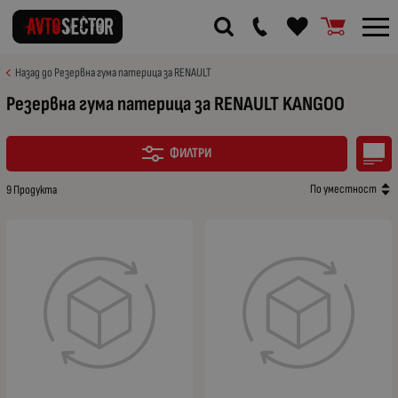
Назад до Резервна гума патерица за RENAULT
Резервна гума патерица за RENAULT KANGOO
ФИЛТРИ
По уместност
9 Продукта