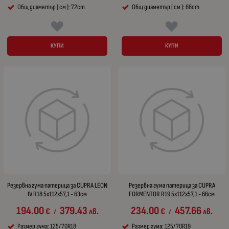
Общ диаметър ( см ): 72cm
Общ диаметър ( см ): 66cm
КУПИ
КУПИ
Резервна гума патерица за CUPRA LEON
Резервна гума патерица за CUPRA
IV R18 5x112x57,1 - 63см
FORMENTOR R19 5x112x57,1 - 66см
194.00
379.43
234.00
457.66
€
лв.
€
лв.
/
/
Размер гума: 125/70R18
Размер гума: 125/70R19