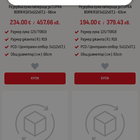
Резервна гума патерица за CUPRA
Резервна гума патерица за CUPRA
BORN R19 5x112x57,1 - 66см
BORN R18 5x112x57,1 - 63см
234.00
457.66
194.00
379.43
€
лв.
€
лв.
/
/
Размер гума: 125/70R19
Размер гума: 125/70R18
Размер джанта ( R ): R19
Размер джанта ( R ): R18
PCD / Централен отвор: 5x112x57,1
PCD / Централен отвор: 5x112x57,1
Общ диаметър ( см ): 66cm
Общ диаметър ( см ): 63cm
КУПИ
КУПИ