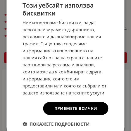
Този уебсайт използва
194.00
379.43
260.00
508.52
€
лв.
€
лв.
/
/
бисквитки
Размер гума: 125/70R18
Размер гума: 145/60R20
Размер джанта ( R ): R18
Размер джанта ( R ): R20
Ние използваме бисквитки, за да
PCD / Централен отвор: 5x112x57,1
PCD / Централен отвор: 5x112x57,1
персонализираме съдържанието,
Общ диаметър ( см ): 63cm
Общ диаметър ( см ): 68cm
рекламите и да анализираме нашия
трафик. Също така споделяме
информация за използването на
нашия сайт от ваша страна с нашите
КУПИ
КУПИ
партньори за реклама и анализи,
които може да я комбинират с друга
информация, която сте им
предоставили или която са събрали от
вашето използване на техните услуги.
ПРИЕМЕТЕ ВСИЧКИ
ПОКАЖЕТЕ ПОДРОБНОСТИ