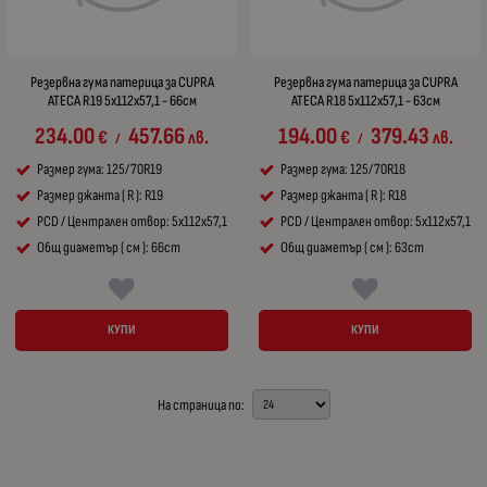
Резервна гума патерица за CUPRA
Резервна гума патерица за CUPRA
ATECA R19 5x112x57,1 - 66см
ATECA R18 5x112x57,1 - 63см
234.00
457.66
194.00
379.43
€
лв.
€
лв.
/
/
Размер гума: 125/70R19
Размер гума: 125/70R18
Размер джанта ( R ): R19
Размер джанта ( R ): R18
PCD / Централен отвор: 5x112x57,1
PCD / Централен отвор: 5x112x57,1
Общ диаметър ( см ): 66cm
Общ диаметър ( см ): 63cm
КУПИ
КУПИ
На страница по: