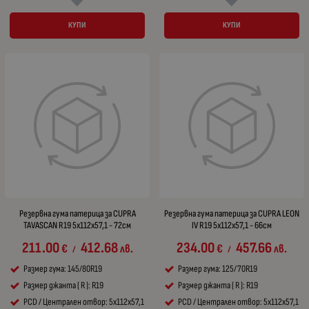
КУПИ
КУПИ
Резервна гума патерица за CUPRA
Резервна гума патерица за CUPRA LEON
TAVASCAN R19 5x112x57,1 - 72см
IV R19 5x112x57,1 - 66см
211.00
412.68
234.00
457.66
€
лв.
€
лв.
/
/
Размер гума: 145/80R19
Размер гума: 125/70R19
Размер джанта ( R ): R19
Размер джанта ( R ): R19
PCD / Централен отвор: 5x112x57,1
PCD / Централен отвор: 5x112x57,1