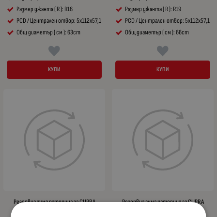
Размер джанта ( R ): R18
Размер джанта ( R ): R19
PCD / Централен отвор: 5x112x57,1
PCD / Централен отвор: 5x112x57,1
Общ диаметър ( см ): 63cm
Общ диаметър ( см ): 66cm
КУПИ
КУПИ
Резервна гума патерица за CUPRA
Резервна гума патерица за CUPRA
FORMENTOR R18 5x112x57,1 - 63см
BORN R20 5x112x57,1 - 68см