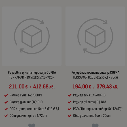
Резервна гума патерица за CUPRA
Резервна гума патерица за CUPRA
TERRAMAR R19 5x112x57,1 - 72см
TERRAMAR R18 5x112x57,1 - 70см
211.00
412.68
194.00
379.43
€
лв.
€
лв.
/
/
Размер гума: 145/80R19
Размер гума: 145/80R18
Размер джанта ( R ): R19
Размер джанта ( R ): R18
PCD / Централен отвор: 5x112x57,1
PCD / Централен отвор: 5x112x57,1
Общ диаметър ( см ): 72cm
Общ диаметър ( см ): 70cm