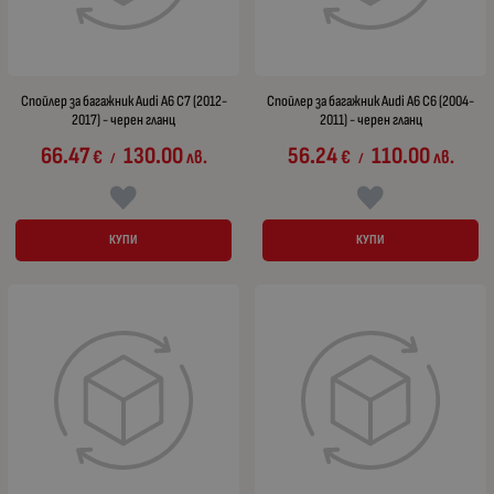
Спойлер за багажник Audi A6 C7 (2012-
Спойлер за багажник Audi A6 C6 (2004-
2017) - черен гланц
2011) - черен гланц
66.47
130.00
56.24
110.00
€
лв.
€
лв.
/
/
КУПИ
КУПИ