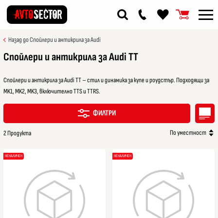
Назад до Спойлери и антикрила за Audi
Спойлери и антикрила за Audi TT
Спойлери и антикрила за Audi TT – стил и динамика за купе и роудстър. Подходящи за
MK1, MK2, MK3, включително TTS и TTRS.
ФИЛТРИ
По уместност
2 Продукта
НЕНАЛИЧЕН
НЕНАЛИЧЕН