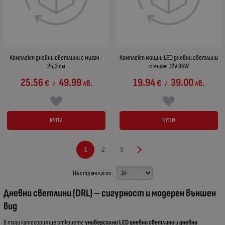
Комплект дневни светлини с мигач -
Комплект мощни LED дневни светлини
25,3 см
с мигач 12V 36W
25.56
49.99
19.94
39.00
€
лв.
€
лв.
/
/
КУПИ
КУПИ
1
2
3
На страница по:
Дневни светлини (DRL) – сигурност и модерен външен
вид
В тази категория ще откриете
универсални LED дневни светлини
и
дневни