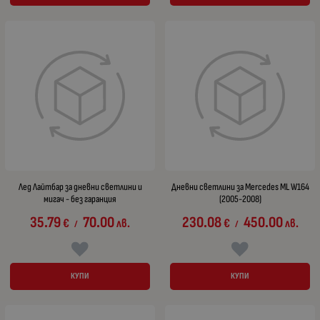
Лед Лайтбар за дневни светлини и
Дневни светлини за Mercedes ML W164
мигач - без гаранция
(2005-2008)
35.79
70.00
230.08
450.00
€
лв.
€
лв.
/
/
КУПИ
КУПИ