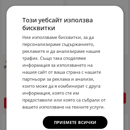
Този уебсайт използва
бисквитки
Ние използваме бисквитки, за да
персонализираме съдържанието,
рекламите и да анализираме нашия
трафик. Също така споделяме
Лед крушки тип T10 5W с10 SMD 5630
Дневни светлини за АМГ броня за
информация за използването на
диода - подходящи за дневни светлини
Mercedes W212 E-Class (2009-)
Бял
нашия сайт от ваша страна с нашите
97.15
190.01
€
лв.
/
партньори за реклама и анализи,
8.17
15.98
€
лв.
/
които може да я комбинират с друга
информация, която сте им
КУПИ
предоставили или която са събрали от
КУПИ
вашето използване на техните услуги.
ПРИЕМЕТЕ ВСИЧКИ