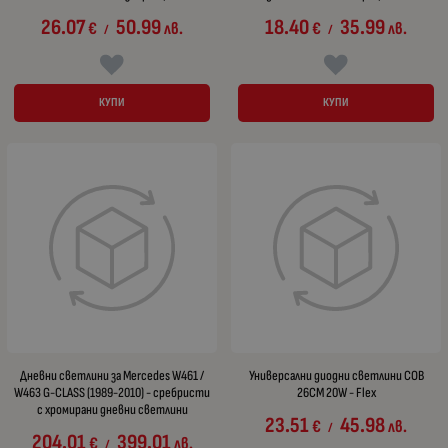
26.07
50.99
18.40
35.99
€
лв.
€
лв.
/
/
КУПИ
КУПИ
Дневни светлини за Mercedes W461 /
Универсални диодни светлини COB
W463 G-CLASS (1989-2010) - сребристи
26CM 20W - Flex
с хромирани дневни светлини
23.51
45.98
€
лв.
/
204.01
399.01
€
лв.
/