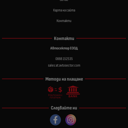
Карта на сайта
Контакти
Контакти
Автосектор ЕООД
0888 152535
sales:at:avtosector.com
Методи на плащане
Следвайте ни