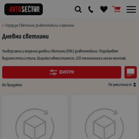
Назад до Светлини за автомобили и камиони
Дневни светлини
Универсални и моделни дневни светлини (DRL) за автомобили. Подобряват
видимостта и стила. Широка съвместимост, LED технология и лесен монтаж.
ФИЛТРИ
По уместност
64 Продукта