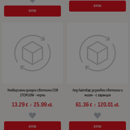
КУПИ
КУПИ
Универсални диодни светлини COB
Лед Лайтбар за дневни светлини и
17CM 10W - черни
мигач - с гаранция
13.29
25.99
61.36
120.01
€
лв.
€
лв.
/
/
КУПИ
КУПИ