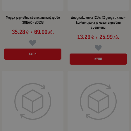
Модул за дневни светлини на фарове
Диодна крушка Т20 с 42 диода и лупа -
SONAR - ED038
комбинирана за мигач и дневни
светлини
35.28
69.00
€
лв.
/
13.29
25.99
€
лв.
/
КУПИ
КУПИ