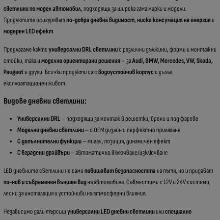
светлини по модел автомобил
, подходящи за широка гама марки и модели.
Продуктите осигуряват
по-добра дневна видимост
,
ниска консумация на енергия
и
модерен LED ефект
.
Предлагаме както
универсални DRL светлини
с различни дължини, форми и монтажни
стойки, така и
моделно ориентирани решения
– за
Audi, BMW, Mercedes, VW, Skoda,
Peugeot
и други. Всички продукти са с
водоустойчив корпус
и дълъг
експлоатационен живот.
Видове дневни светлини:
Универсални DRL
– подходящи за монтаж в решетки, брони и под фарове
Моделни дневни светлини
– с OEM дизайн и перфектно прилягане
С допълнителни функции
– мигач, позиция, динамичен ефект
С вградени драйвъри
– автоматично включване/изключване
LED дневните светлини не само
повишават безопасността
на пътя, но и придават
по-нов и съвременен външен вид
на автомобила. Съвместими с 12V и 24V системи,
лесни за инсталация и устойчиви на атмосферни влияния.
Независимо дали търсиш
универсални LED дневни светлини
или
специално