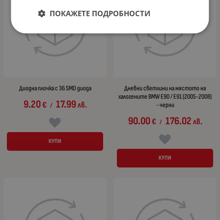
ПОКАЖЕТЕ ПОДРОБНОСТИ
Диодна плочка с 36 SMD диода
Дневни светлини на мястото на
халогените BMW E90 / E91 (2005-2008)
9.20
17.99
€
лв.
- черни
/
90.00
176.02
€
лв.
/
КУПИ
КУПИ