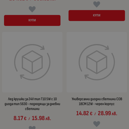
КУПИ
КУПИ
Лед крушки за 24V тип T10 5W с 10
Универсални диодни светлини COB
диода тип 5630 - подходящи за дневни
18CM 12W - черен корпус
светлини
14.82
28.99
€
лв.
/
8.17
15.98
€
лв.
/