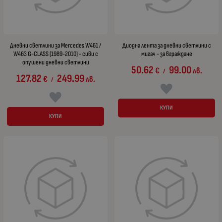
Дневни светлини за Mercedes W461 /
Диодна лента за дневни светлини с
W463 G-CLASS (1989-2010) - сиви с
мигач - за вграждане
опушени дневни светлини
50.62
99.00
€
лв.
/
127.82
249.99
€
лв.
/
КУПИ
КУПИ