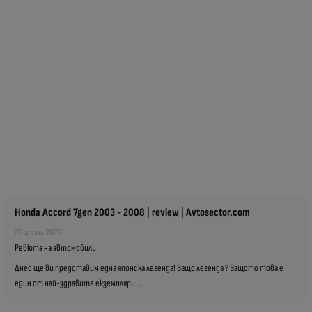
Honda Accord 7gen 2003 - 2008 | review | Avtosector.com
20 април 2023
Ревюта на автомобили
Днес ще ви представим една японска легенда! Защо легенда ? Защото това е
един от най-здравите екземпляри...