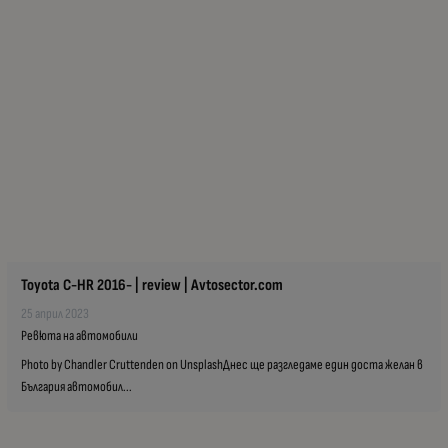
Toyota C-HR 2016- | review | Avtosector.com
25 април 2023
Ревюта на автомобили
Photo by Chandler Cruttenden on UnsplashДнес ще разгледаме един доста желан в
България автомобил...