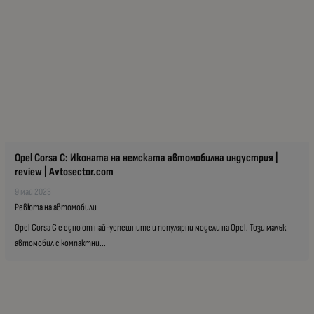
Opel Corsa C: Иконата на немската автомобилна индустрия |
review | Avtosector.com
9 май 2023
Ревюта на автомобили
Opel Corsa C е едно от най-успешните и популярни модели на Opel. Този малък
автомобил с компактни...