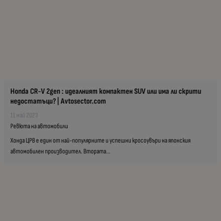
Honda CR-V 2gen : идеалният компактен SUV или има ли скрити
недостатъци? | Avtosector.com
11 май 2023
Ревюта на автомобили
Хонда ЦРВ е един от най-популярните и успешни кросоувъри на японския
автомобилен производител. Втората...