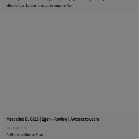
автомобил , който по нищо не отстъпва...
Mercedes CL C215 | 2gen - Review | Avtosector.com
16 март 2023
Ревюта на автомобили