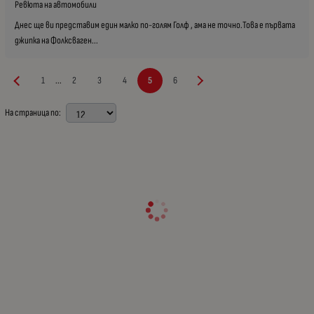
Ревюта на автомобили
Днес ще ви представим един малко по-голям Голф , ама не точно.Това е първата
джипка на Фолксваген...
1
2
3
4
5
6
...
На страница по: