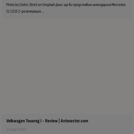
Photo by Cédric Streit on Unsplash Днес ще ви представим легендарния Mercedes
CL C215 2-ра генерация....
Volkwagen Touareg I - Review | Avtosector.com
13 март 2023