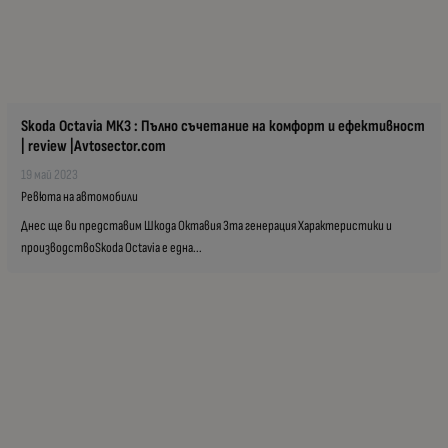
Skoda Octavia МК3 : Пълно съчетание на комфорт и ефективност
| review |Avtosector.com
19 май 2023
Ревюта на автомобили
Днес ще ви представим Шкода Октавия 3та генерация Характеристики и
производствоSkoda Octavia е една...