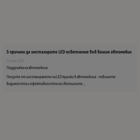
5 причини да инсталирате LED осветление във вашия автомобил
15 май 2023
Поддръжка на автомобила
Ползите от инсталирането на LED крушки в автомобила - повишете
видимостта и ефективността на светлините...