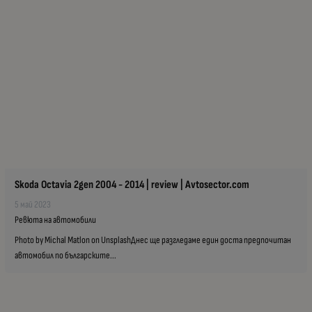
Skoda Octavia 2gen 2004 - 2014 | review | Avtosector.com
5 май 2023
Ревюта на автомобили
Photo by Michal Matlon on UnsplashДнес ще разгледаме един доста предпочитан
автомобил по българските...