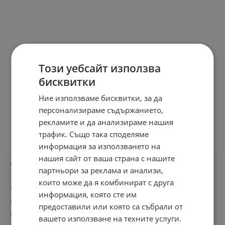
Този уебсайт използва
бисквитки
Ние използваме бисквитки, за да
персонализираме съдържанието,
рекламите и да анализираме нашия
трафик. Също така споделяме
информация за използването на
нашия сайт от ваша страна с нашите
Audi A7 1gen G8 2010 - 2018 | review | Avtosector.com
партньори за реклама и анализи,
17 април 2023
които може да я комбинират с друга
Ревюта на автомобили
информация, която сте им
Photo by Jannis Lucas on UnsplashДнес ще разгледаме един доста интересен и
предоставили или която са събрали от
желан автомобил.Audi...
вашето използване на техните услуги.