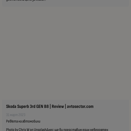
Skoda Superb 3rd GEN B8 | Review | avtosector.com
31 март 2023
Ревюта на автомобили
Photo by Chris W on UnsplashДнес ще ви представим един невероятен